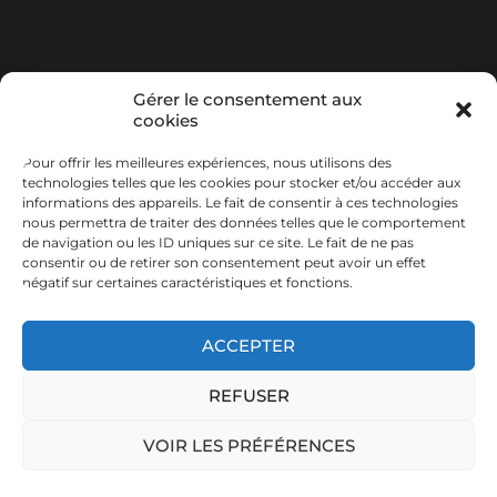
Gérer le consentement aux
Politique de 
cookies
confidentialité
Politique de cookies (UE)
Mentions légales
À propos
Connexion
Pour offrir les meilleures expériences, nous utilisons des
Déconnexion
technologies telles que les cookies pour stocker et/ou accéder aux
informations des appareils. Le fait de consentir à ces technologies
nous permettra de traiter des données telles que le comportement
de navigation ou les ID uniques sur ce site. Le fait de ne pas
consentir ou de retirer son consentement peut avoir un effet
négatif sur certaines caractéristiques et fonctions.
© 2026
ACCEPTER
REFUSER
Chroniques de Mauguio - 2024
VOIR LES PRÉFÉRENCES
THÈME PAR
ANDERS NORÉN