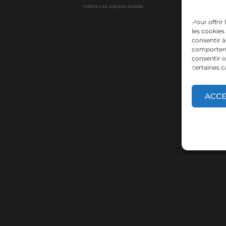
THÈME PAR
ANDERS NORÉN
Pour offrir
les cookies
consentir à
comportemen
consentir o
certaines c
ACC