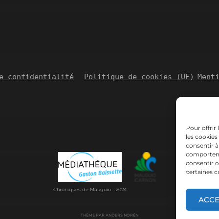
e confidentialité
Politique de cookies (UE)
Ment
Pour offrir
© 2026
les cookies
consentir à
comportemen
consentir o
certaines c
Chroniques de Mauguio - 2024
ACC
THÈME PAR
ANDERS NORÉN