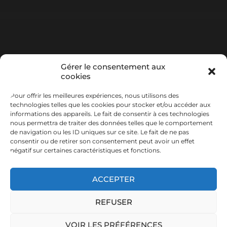
Gérer le consentement aux
Politique de 
cookies
confidentialité
Politique de cookies (UE)
Mentions légales
À propos
Connexion
Pour offrir les meilleures expériences, nous utilisons des
Déconnexion
technologies telles que les cookies pour stocker et/ou accéder aux
informations des appareils. Le fait de consentir à ces technologies
nous permettra de traiter des données telles que le comportement
de navigation ou les ID uniques sur ce site. Le fait de ne pas
consentir ou de retirer son consentement peut avoir un effet
négatif sur certaines caractéristiques et fonctions.
© 2026
ACCEPTER
REFUSER
Chroniques de Mauguio - 2024
VOIR LES PRÉFÉRENCES