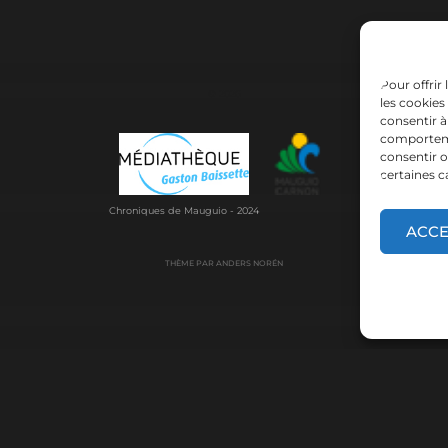
Pour offrir
© 2026
les cookies
consentir à
comportemen
consentir o
certaines c
Chroniques de Mauguio - 2024
ACC
THÈME PAR
ANDERS NORÉN